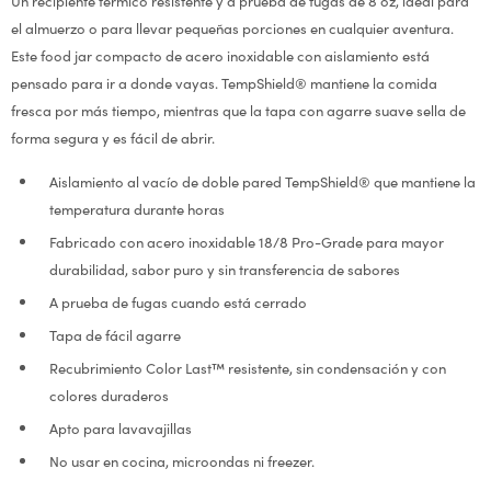
Un recipiente térmico resistente y a prueba de fugas de 8 oz, ideal para
el almuerzo o para llevar pequeñas porciones en cualquier aventura.
Este food jar compacto de acero inoxidable con aislamiento está
pensado para ir a donde vayas. TempShield® mantiene la comida
fresca por más tiempo, mientras que la tapa con agarre suave sella de
forma segura y es fácil de abrir.
Aislamiento al vacío de doble pared TempShield® que mantiene la
temperatura durante horas
Fabricado con acero inoxidable 18/8 Pro-Grade para mayor
durabilidad, sabor puro y sin transferencia de sabores
A prueba de fugas cuando está cerrado
Tapa de fácil agarre
Recubrimiento Color Last™ resistente, sin condensación y con
colores duraderos
Apto para lavavajillas
No usar en cocina, microondas ni freezer.