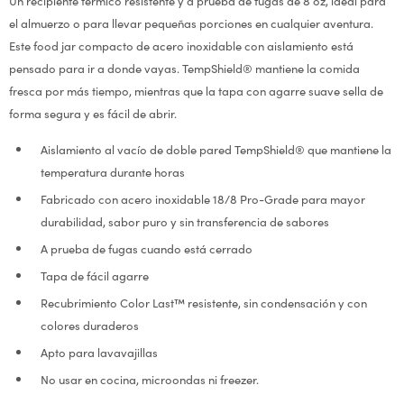
Un recipiente térmico resistente y a prueba de fugas de 8 oz, ideal para
el almuerzo o para llevar pequeñas porciones en cualquier aventura.
Este food jar compacto de acero inoxidable con aislamiento está
pensado para ir a donde vayas. TempShield® mantiene la comida
fresca por más tiempo, mientras que la tapa con agarre suave sella de
forma segura y es fácil de abrir.
Aislamiento al vacío de doble pared TempShield® que mantiene la
temperatura durante horas
Fabricado con acero inoxidable 18/8 Pro-Grade para mayor
durabilidad, sabor puro y sin transferencia de sabores
A prueba de fugas cuando está cerrado
Tapa de fácil agarre
Recubrimiento Color Last™ resistente, sin condensación y con
colores duraderos
Apto para lavavajillas
No usar en cocina, microondas ni freezer.