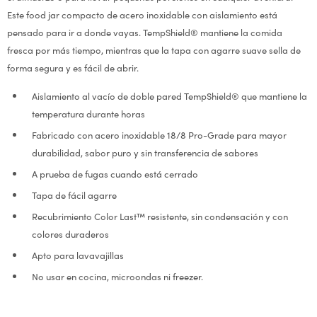
Este food jar compacto de acero inoxidable con aislamiento está
pensado para ir a donde vayas. TempShield® mantiene la comida
fresca por más tiempo, mientras que la tapa con agarre suave sella de
forma segura y es fácil de abrir.
Aislamiento al vacío de doble pared TempShield® que mantiene la
temperatura durante horas
Fabricado con acero inoxidable 18/8 Pro-Grade para mayor
durabilidad, sabor puro y sin transferencia de sabores
A prueba de fugas cuando está cerrado
Tapa de fácil agarre
Recubrimiento Color Last™ resistente, sin condensación y con
colores duraderos
Apto para lavavajillas
No usar en cocina, microondas ni freezer.