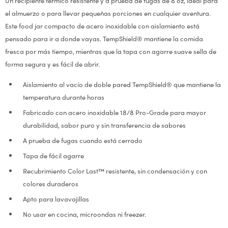
Un recipiente térmico resistente y a prueba de fugas de 8 oz, ideal para
el almuerzo o para llevar pequeñas porciones en cualquier aventura.
Este food jar compacto de acero inoxidable con aislamiento está
pensado para ir a donde vayas. TempShield® mantiene la comida
fresca por más tiempo, mientras que la tapa con agarre suave sella de
forma segura y es fácil de abrir.
Aislamiento al vacío de doble pared TempShield® que mantiene la
temperatura durante horas
Fabricado con acero inoxidable 18/8 Pro-Grade para mayor
durabilidad, sabor puro y sin transferencia de sabores
A prueba de fugas cuando está cerrado
Tapa de fácil agarre
Recubrimiento Color Last™ resistente, sin condensación y con
colores duraderos
Apto para lavavajillas
No usar en cocina, microondas ni freezer.