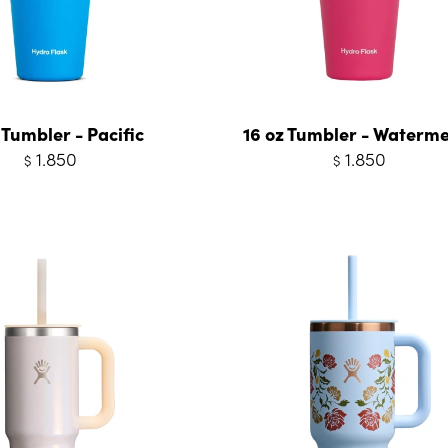
 Tumbler - Pacific
16 oz Tumbler - Waterm
1.850
1.850
$
$