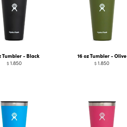
z Tumbler - Black
16 oz Tumbler - Olive
1.850
1.850
$
$