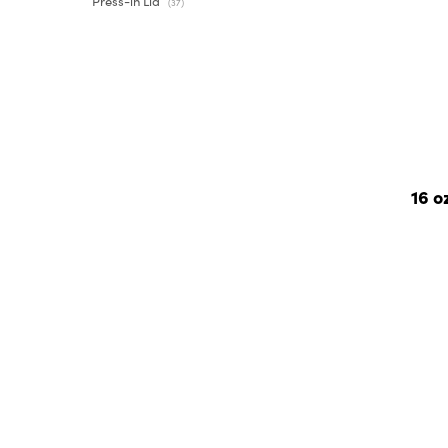
Press-in Lid
(37)
16 o