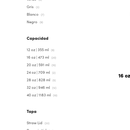
Gris
(3)
Blanco
(7)
Negro
(9)
Capacidad
12 oz | 355 ml
(9)
16 oz | 473 ml
(20)
20 oz | 591 ml
(15)
24 oz | 709 ml
(2)
16 oz
28 oz | 828 ml
(5)
32 oz | 946 ml
(12)
40 oz | 1183 ml
(10)
Tapa
Straw Lid
(33)