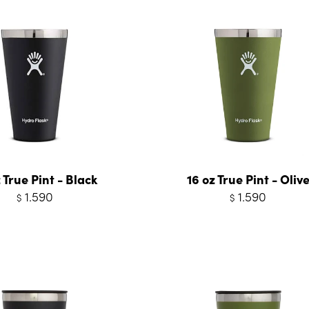
 True Pint - Black
16 oz True Pint - Oliv
1.590
1.590
$
$