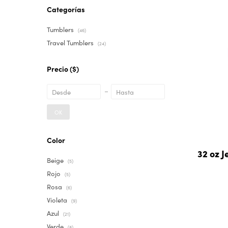
Categorías
Tumblers
(46)
Travel Tumblers
(24)
Precio
($)
OK
Color
32 oz J
Beige
(5)
Rojo
(5)
Rosa
(6)
Violeta
(9)
Azul
(21)
Verde
(8)