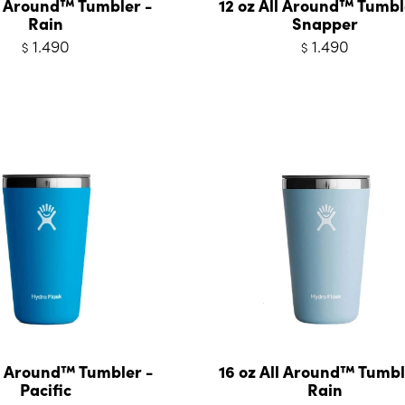
ll Around™ Tumbler -
12 oz All Around™ Tumbl
Rain
Snapper
1.490
1.490
$
$
ll Around™ Tumbler -
16 oz All Around™ Tumbl
Pacific
Rain