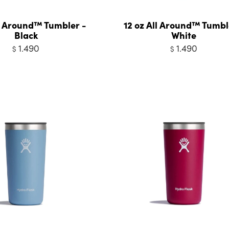
ll Around™ Tumbler -
12 oz All Around™ Tumbl
Black
White
1.490
1.490
$
$