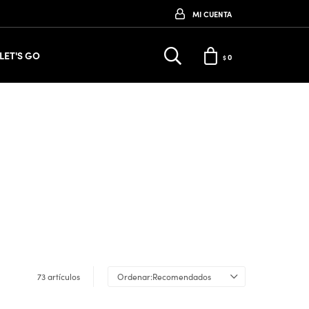
LET'S GO
0
$
73 artículos
Recomendados