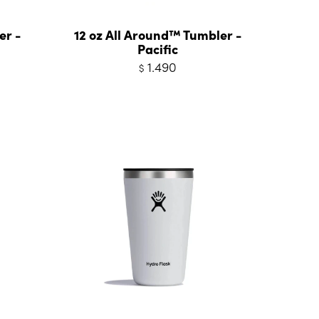
er -
12 oz All Around™ Tumbler -
Pacific
1.490
$