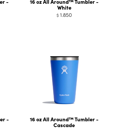
er -
16 oz All Around™ Tumbler -
White
1.850
$
er -
16 oz All Around™ Tumbler -
Cascade