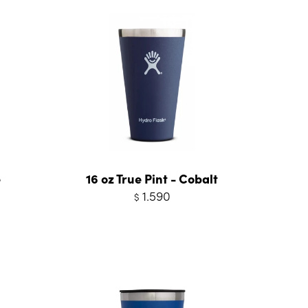
e
16 oz True Pint - Cobalt
1.590
$