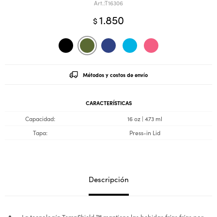
T16306
1.850
$
Métodos y costos de envío
CARACTERÍSTICAS
Capacidad
16 oz | 473 ml
Tapa
Press-in Lid
Descripción
La tecnología TempShield ™ mantiene las bebidas frías frías por