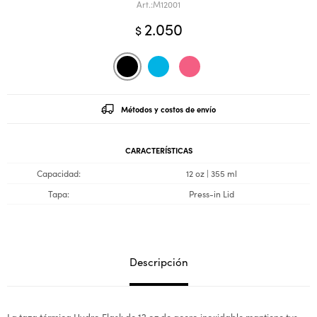
M12001
2.050
$
Métodos y costos de envío
CARACTERÍSTICAS
Capacidad
12 oz | 355 ml
Tapa
Press-in Lid
Descripción
La taza térmica Hydro Flask de 12 oz de acero inoxidable mantiene tus