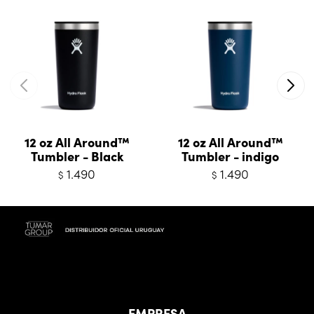
12 oz All Around™
12 oz All Around™
Tumbler - Black
Tumbler - indigo
1.490
1.490
$
$
EMPRESA