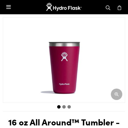

16 oz All Around™ Tumbler -