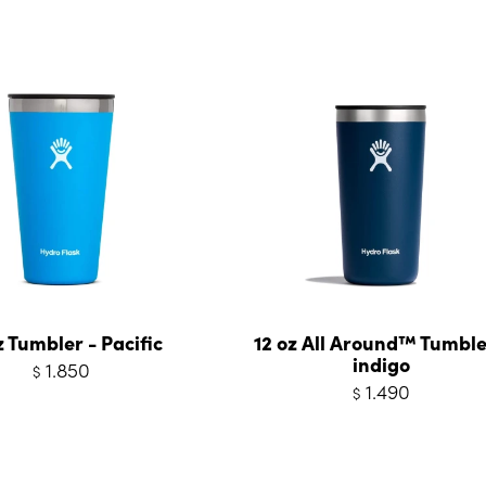
z Tumbler - Pacific
12 oz All Around™ Tumble
indigo
1.850
$
1.490
$