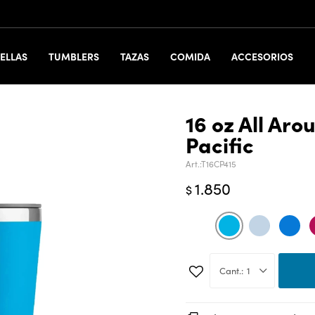
ELLAS
TUMBLERS
TAZAS
COMIDA
ACCESORIOS
16 oz All Ar
Pacific
T16CP415
1.850
$
1