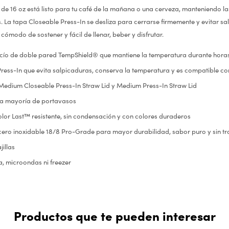
de 16 oz está listo para tu café de la mañana o una cerveza, manteniendo la
s. La tapa Closeable Press-In se desliza para cerrarse firmemente y evitar s
ómodo de sostener y fácil de llenar, beber y disfrutar.
acío de doble pared TempShield® que mantiene la temperatura durante hora
ress-In que evita salpicaduras, conserva la temperatura y es compatible co
edium Closeable Press-In Straw Lid y Medium Press-In Straw Lid
la mayoría de portavasos
lor Last™ resistente, sin condensación y con colores duraderos
ero inoxidable 18/8 Pro-Grade para mayor durabilidad, sabor puro y sin tr
illas
a, microondas ni freezer
Productos que te pueden interesar