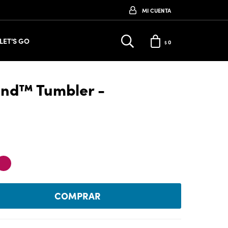
LET'S GO
0
$
ound™ Tumbler -
COMPRAR