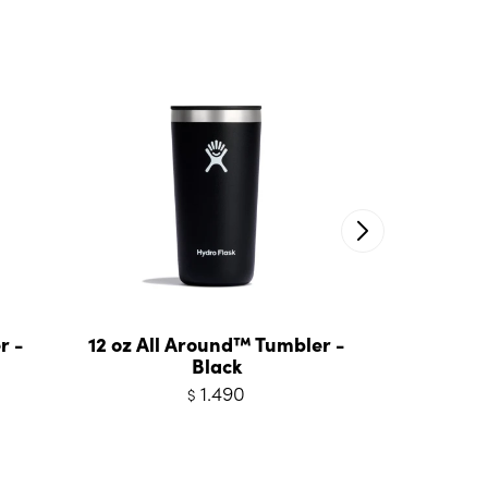
r -
12 oz All Around™ Tumbler -
12 oz Kid
Black
1.490
$