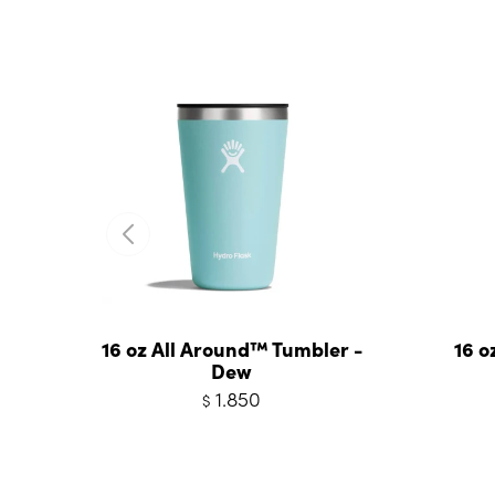
16 oz All Around™ Tumbler -
16 o
Dew
1.850
$