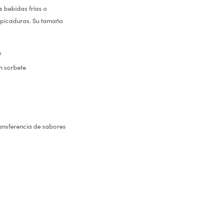
s bebidas frías o
alpicaduras. Su tamaño
s
n sorbete
ansferencia de sabores