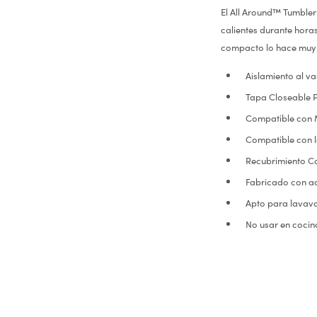
El All Around™ Tumbler 
calientes durante hora
compacto lo hace muy c
Aislamiento al v
Tapa Closeable P
Compatible con M
Compatible con 
Recubrimiento Co
Fabricado con ac
Apto para lavavaj
No usar en cocin