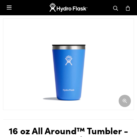

16 oz All Around™ Tumbler -