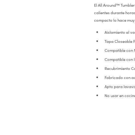
El All Around™ Tumbler 
calientes durante hora
compacto lo hace muy c
Aislamiento al v
Tapa Closeable P
Compatible con M
Compatible con 
Recubrimiento Co
Fabricado con ac
Apto para lavavaj
No usar en cocin