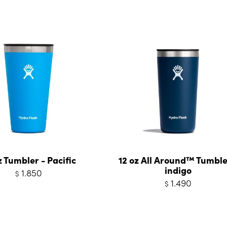
z Tumbler - Pacific
12 oz All Around™ Tumble
indigo
1.850
$
1.490
$