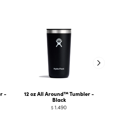
r -
12 oz All Around™ Tumbler -
12 oz Kid
Black
1.490
$