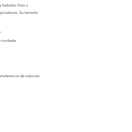
s bebidas frías o
alpicaduras. Su tamaño
s
n sorbete
ansferencia de sabores