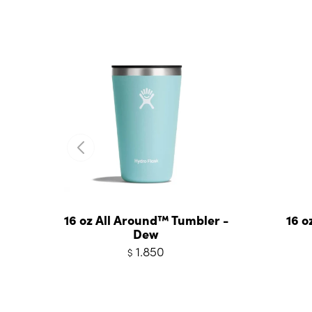
16 oz All Around™ Tumbler -
16 o
Dew
1.850
$