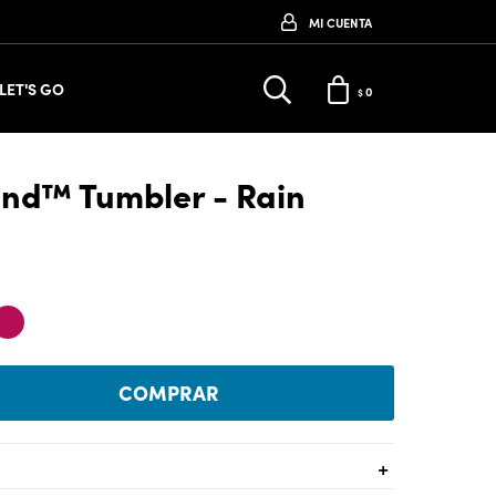
LET'S GO
0
$
ound™ Tumbler - Rain
COMPRAR