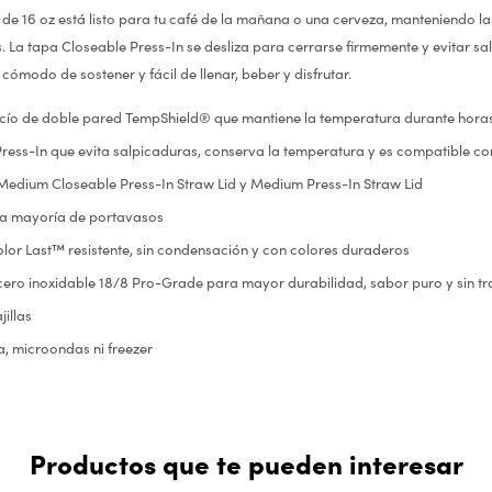
de 16 oz está listo para tu café de la mañana o una cerveza, manteniendo la
s. La tapa Closeable Press-In se desliza para cerrarse firmemente y evitar s
ómodo de sostener y fácil de llenar, beber y disfrutar.
acío de doble pared TempShield® que mantiene la temperatura durante hora
ress-In que evita salpicaduras, conserva la temperatura y es compatible co
edium Closeable Press-In Straw Lid y Medium Press-In Straw Lid
la mayoría de portavasos
lor Last™ resistente, sin condensación y con colores duraderos
ero inoxidable 18/8 Pro-Grade para mayor durabilidad, sabor puro y sin tr
illas
a, microondas ni freezer
Productos que te pueden interesar