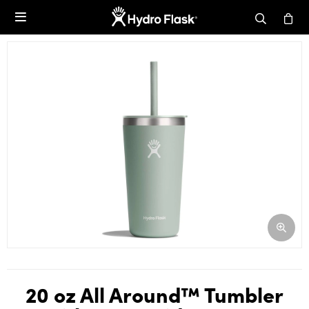

20 oz All Around™ Tumbler