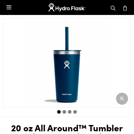

20 oz All Around™ Tumbler