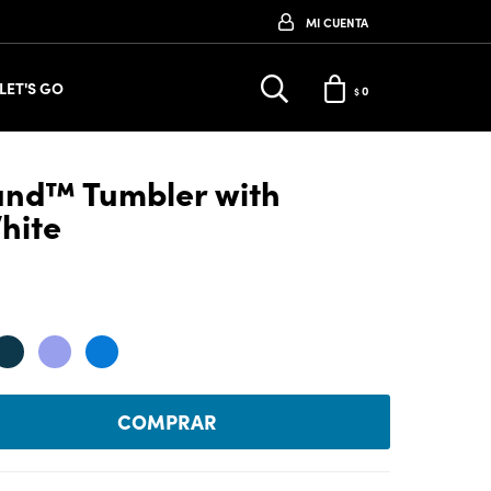
LET'S GO
0
$
ound™ Tumbler with
hite
COMPRAR