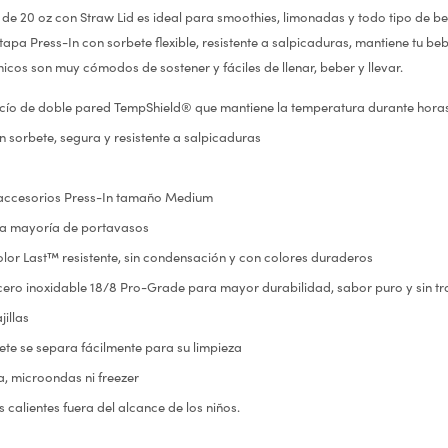
 de 20 oz con Straw Lid es ideal para smoothies, limonadas y todo tipo de 
 tapa Press-In con sorbete flexible, resistente a salpicaduras, mantiene tu be
icos son muy cómodos de sostener y fáciles de llenar, beber y llevar.
acío de doble pared TempShield® que mantiene la temperatura durante hora
 sorbete, segura y resistente a salpicaduras
accesorios Press-In tamaño Medium
la mayoría de portavasos
lor Last™ resistente, sin condensación y con colores duraderos
ero inoxidable 18/8 Pro-Grade para mayor durabilidad, sabor puro y sin tr
illas
ete se separa fácilmente para su limpieza
a, microondas ni freezer
 calientes fuera del alcance de los niños.