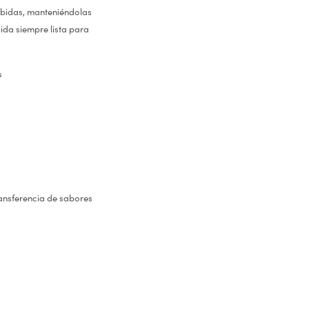
bebidas, manteniéndolas
bida siempre lista para
s
ansferencia de sabores