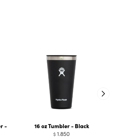
r -
16 oz Tumbler - Black
12 oz Kid
1.850
$