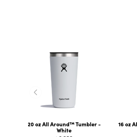
20 oz All Around™ Tumbler -
16 oz A
White