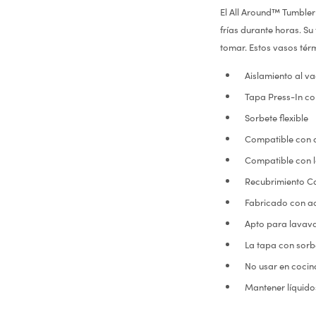
El All Around™ Tumbler
frías durante horas. Su
tomar. Estos vasos térm
Aislamiento al v
Tapa Press-In con
Sorbete flexible
Compatible con 
Compatible con 
Recubrimiento Co
Fabricado con ac
Apto para lavavaj
La tapa con sorb
No usar en cocin
Mantener líquidos