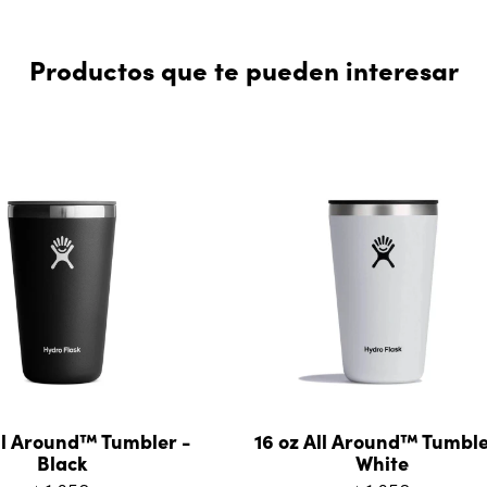
Productos que te pueden interesar
ll Around™ Tumbler -
16 oz All Around™ Tumble
Black
White