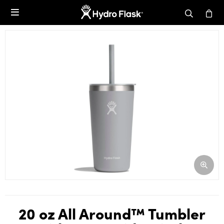

20 oz All Around™ Tumbler