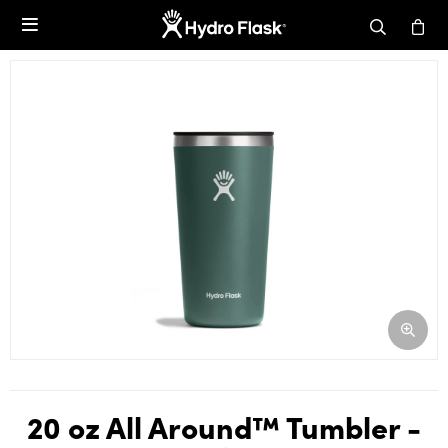

20 oz All Around™ Tumbler -