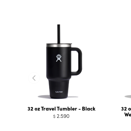
32 oz Travel Tumbler - Black
32 o
We
2.590
$