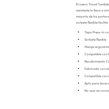
El nuevo Travel Tumble
resistente lo lleva a o
mayoría de los portava
sorbete flexible facili
Tapa Press-In con
Sorbete flexible
Manija ergonómic
Compatible con 
Recubrimiento Co
Fabricado con ac
Compatible con 
Apto para lavavaj
No usar en cocina