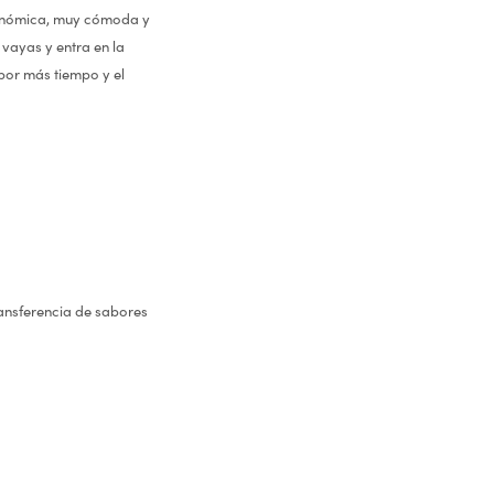
rgonómica, muy cómoda y
 vayas y entra en la
por más tiempo y el
ansferencia de sabores