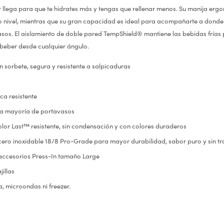
r llega para que te hidrates más y tengas que rellenar menos. Su manija e
tro nivel, mientras que su gran capacidad es ideal para acompañarte a donde
sos. El aislamiento de doble pared TempShield® mantiene las bebidas frías 
ta beber desde cualquier ángulo.
 sorbete, segura y resistente a salpicaduras
a resistente
la mayoría de portavasos
lor Last™ resistente, sin condensación y con colores duraderos
ero inoxidable 18/8 Pro-Grade para mayor durabilidad, sabor puro y sin tr
accesorios Press-In tamaño Large
illas
, microondas ni freezer.