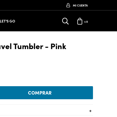
LET'S GO
0
$
ravel Tumbler - Pink
COMPRAR