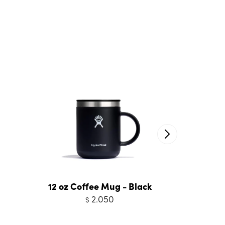
12 oz Coffee Mug - Black
24 oz
G
2.050
$