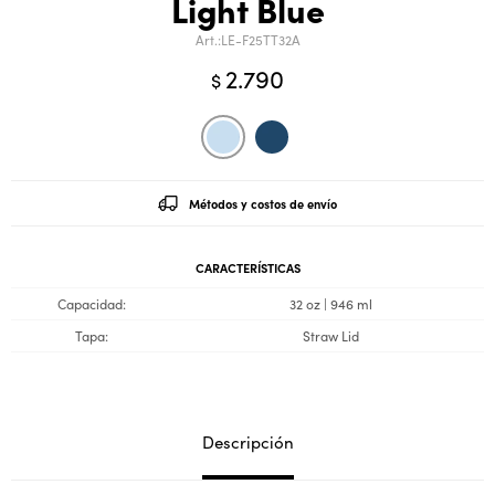
Light Blue
LE-F25TT32A
2.790
$
Métodos y costos de envío
CARACTERÍSTICAS
Capacidad
32 oz | 946 ml
Tapa
Straw Lid
Descripción