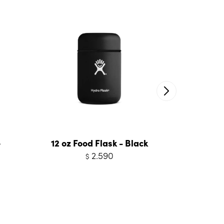
e
12 oz Food Flask - Black
18 oz 
2.590
$