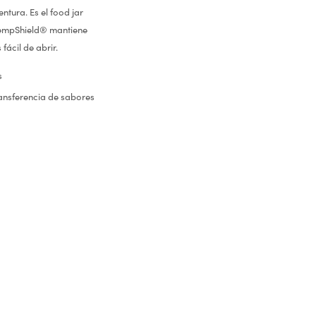
ntura. Es el food jar
 TempShield® mantiene
ácil de abrir.
s
ansferencia de sabores