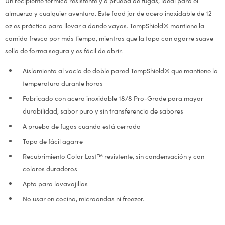
Un recipiente térmico resistente y a prueba de fugas, ideal para el
almuerzo y cualquier aventura. Este food jar de acero inoxidable de 12
oz es práctico para llevar a donde vayas. TempShield® mantiene la
comida fresca por más tiempo, mientras que la tapa con agarre suave
sella de forma segura y es fácil de abrir.
Aislamiento al vacío de doble pared TempShield® que mantiene la
temperatura durante horas
Fabricado con acero inoxidable 18/8 Pro-Grade para mayor
durabilidad, sabor puro y sin transferencia de sabores
A prueba de fugas cuando está cerrado
Tapa de fácil agarre
Recubrimiento Color Last™ resistente, sin condensación y con
colores duraderos
Apto para lavavajillas
No usar en cocina, microondas ni freezer.