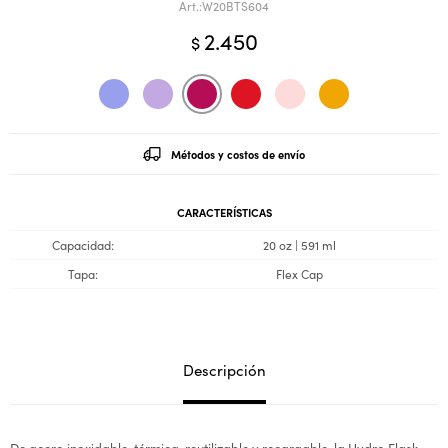
W20BTS604
2.450
$
Métodos y costos de envío
CARACTERÍSTICAS
Capacidad
20 oz | 591 ml
Tapa
Flex Cap
Descripción
De acero inoxidable, térmica, reutilizable y recargable, la Hydro Flask