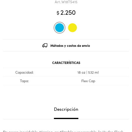
W18TS415
2.250
$
Métodos y costos de envío
CARACTERÍSTICAS
Capacidad
18 oz | 532 ml
Tapa
Flex Cap
Descripción
De acero inoxidable, térmica, reutilizable y recargable, la Hydro Flask