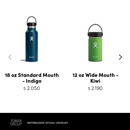
18 oz Standard Mouth
12 oz Wide Mouth -
- Indigo
Kiwi
2.050
2.190
$
$