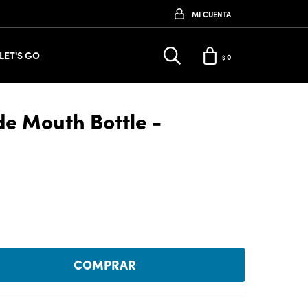
LET'S GO
0
$
de Mouth Bottle -
COMPRAR