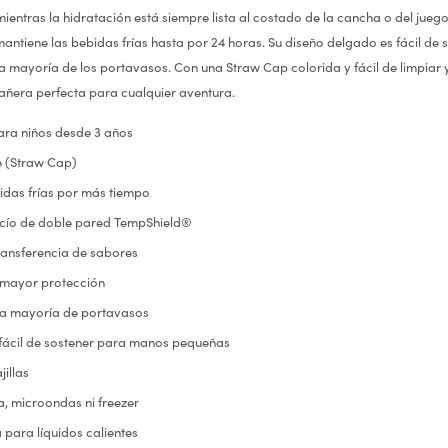
mientras la hidratación está siempre lista al costado de la cancha o del juego.
antiene las bebidas frías hasta por 24 horas. Su diseño delgado es fácil de
a mayoría de los portavasos. Con una Straw Cap colorida y fácil de limpiar 
añera perfecta para cualquier aventura.
a niños desde 3 años
e (Straw Cap)
idas frías por más tiempo
acío de doble pared TempShield®
transferencia de sabores
 mayor protección
la mayoría de portavasos
fácil de sostener para manos pequeñas
illas
a, microondas ni freezer
 para líquidos calientes