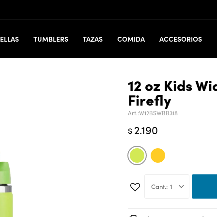
ELLAS
TUMBLERS
TAZAS
COMIDA
ACCESORIOS
12 oz Kids Wi
Firefly
W12BSWBB318
2.190
$
1