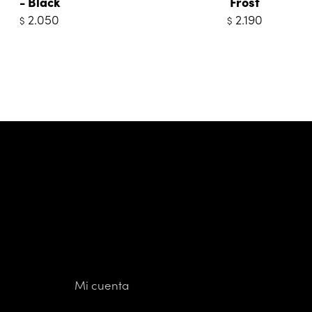
- Black
Frost
2.050
2.190
$
$
Mi cuenta