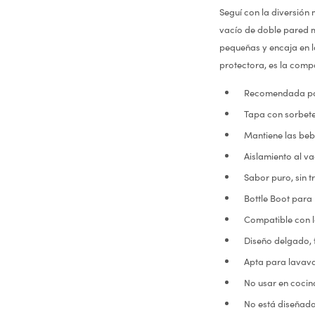
Seguí con la diversión 
vacío de doble pared m
pequeñas y encaja en l
protectora, es la comp
Recomendada par
Tapa con sorbet
Mantiene las beb
Aislamiento al v
Sabor puro, sin 
Bottle Boot para
Compatible con 
Diseño delgado, 
Apta para lavavaj
No usar en cocin
No está diseñada