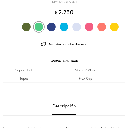
W16BTS340
2.250
$
Métodos y costos de envío
CARACTERÍSTICAS
Capacidad
16 oz | 473 ml
Tapa
Flex Cap
Descripción
De acero inoxidable, térmica, reutilizable y recargable, la Hydro Flask