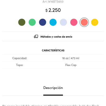
W16BTS650
2.250
$
Métodos y costos de envío
CARACTERÍSTICAS
Capacidad
16 oz | 473 ml
Tapa
Flex Cap
Descripción
De acero inoxidable, térmica, reutilizable y recargable, la Hydro Flask