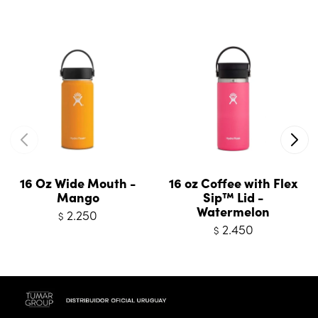
16 Oz Wide Mouth -
16 oz Coffee with Flex
Mango
Sip™ Lid -
Watermelon
2.250
$
2.450
$