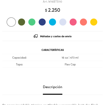
W16BTS110
2.250
$
Métodos y costos de envío
CARACTERÍSTICAS
Capacidad
16 oz | 473 ml
Tapa
Flex Cap
Descripción
De acero inoxidable, térmica, reutilizable y recargable, la Hydro Flask