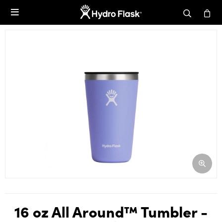

16 oz All Around™ Tumbler -