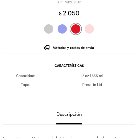
M12CP612
2.050
$
Métodos y costos de envío
CARACTERÍSTICAS
Capacidad
12 oz | 355 ml
Tapa
Press-in Lid
Descripción
La taza térmica Hydro Flask de 12 oz de acero inoxidable mantiene tus