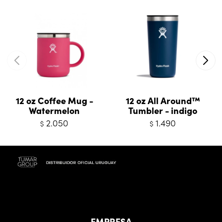
12 oz Coffee Mug -
12 oz All Around™
Watermelon
Tumbler - indigo
2.050
1.490
$
$
EMPRESA