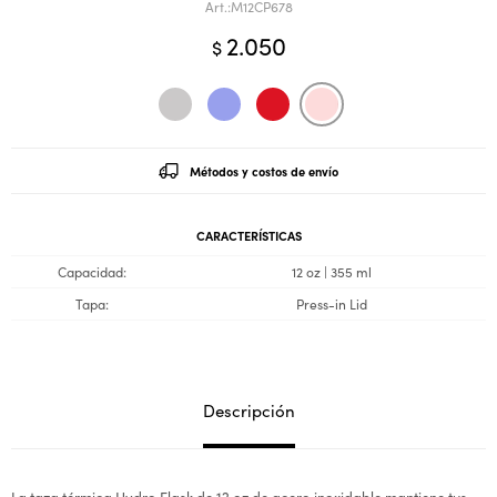
M12CP678
2.050
$
Métodos y costos de envío
CARACTERÍSTICAS
Capacidad
12 oz | 355 ml
Tapa
Press-in Lid
Descripción
La taza térmica Hydro Flask de 12 oz de acero inoxidable mantiene tus