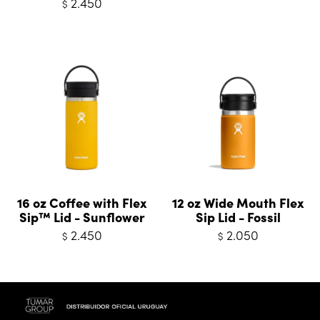
2.450
$
16 oz Coffee with Flex
12 oz Wide Mouth Flex
Sip™ Lid - Sunflower
Sip Lid - Fossil
2.450
2.050
$
$