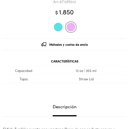
KT12PS513
1.850
$
Métodos y costos de envío
CARACTERÍSTICAS
Capacidad
12 oz | 355 ml
Tapa
Straw Lid
Descripción
El Kids Tumbler cuenta con una tapa Press-In con sorbete seguro y