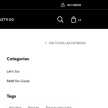
LET'S GO
0
$
VER TODAS LAS ENTRADAS
Categorías
Let's Go
Refill For Good
Tags
Aire libre
Parques
Parques para todos