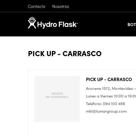
Contacto
Nosotros
BOT
PICK UP - CARRASCO
PICK UP - CARRASCO
Arocena 1572, Montevideo 
Lunes a Viernes 10:00 a 19:0
Teléfono: 094 100 498
mkt@tumargroup.com