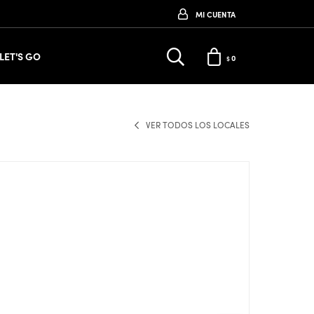
LET'S GO
0
$
VER TODOS LOS LOCALES