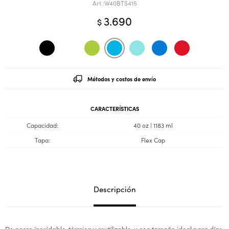
W40BTS415
3.690
$
Métodos y costos de envío
CARACTERÍSTICAS
Capacidad
40 oz | 1183 ml
Tapa
Flex Cap
Descripción
De acero inoxidable, térmica y reutilizable, y con tamaño ideal para días