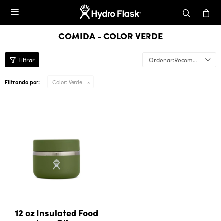

COMIDA - COLOR VERDE
Recomendados
Filtrando por:
Color:
Verde
12 oz Insulated Food